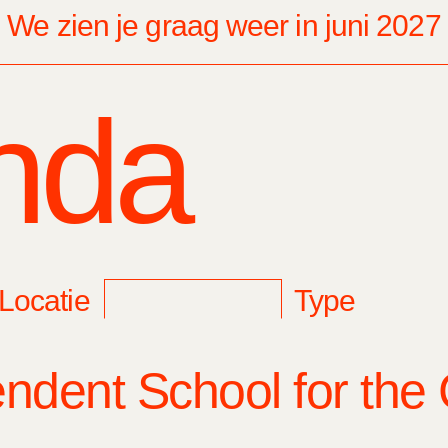
We zien je graag weer in juni 2027
nda
rieten
Locatie
Organisator
Type
agen evenementen
ndent School for the 