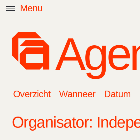
Menu
Zoeken:
Age
Favo
Overzicht
Wanneer
Datum
Mijn lijst: Opgesl
Organisator: Indepe
Titel
Categorie