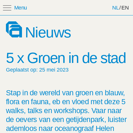
Menu
NL
/
EN
Zoeken:
Nieuws
Favorieten
5 x Groen in de stad
Mijn lijst: Opgeslagen
evenementen
Geplaatst op: 25 mei 2023
Titel
Categorie
Datum
Stap in de wereld van groen en blauw,
flora en fauna, eb en vloed met deze 5
walks, talks en workshops. Vaar naar
de oevers van een getijdenpark, luister
ademloos naar oceanograaf Helen