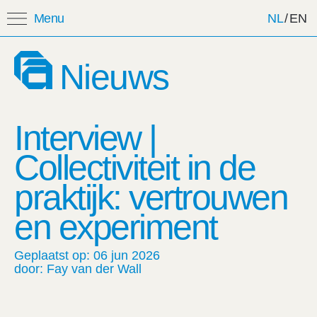
Menu
NL
/
EN
Zoeken:
Nieuws
Favorieten
Interview |
Mijn lijst: Opgeslagen
evenementen
Collectiviteit in de
praktijk: vertrouwen
Titel
Categorie
Datum
en experiment
Geplaatst op: 06 jun 2026
door: Fay van der Wall