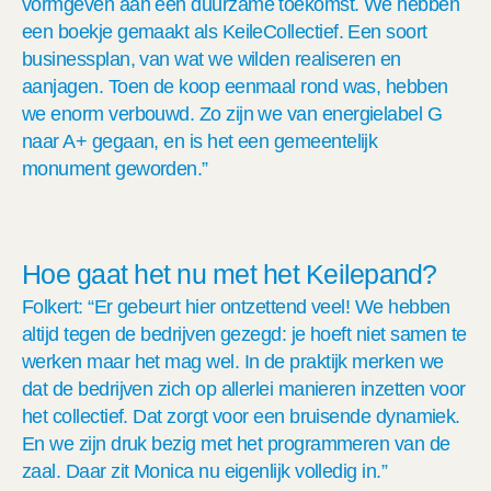
vormgeven aan een duurzame toekomst.
We hebben
een boekje gemaakt als
KeileCollectief
. Een soort
businessplan, van wat we wilden realiseren en
aanjagen. Toen de koop eenmaal rond was, hebben
we enorm
verbouwd
.
Zo zijn we v
an energielabel G
naar A+
gegaan
,
en
is
het
een gemeentelijk
monument geworden.
”
H
oe
gaat het nu met het
Keilepand
?
Folkert: “Er gebeurt hier ontzettend veel! We hebben
altijd tegen de bedrijven gezegd: je hoeft niet samen te
werken maar het mag wel. In de praktijk merken we
dat de bedrijven zich op allerlei manieren inzetten voor
het collectief. Dat zorgt voor een bruisende dynamiek.
En we zijn druk bezig met het programmeren van de
zaal. Daar zit Monica nu eigenlijk volledig in.”